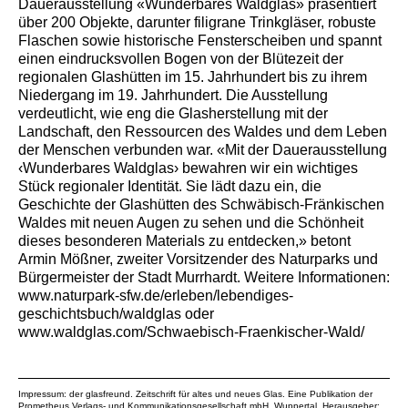
Dauerausstellung «Wunderbares Waldglas» präsentiert
über 200 Objekte, darunter filigrane Trinkgläser, robuste
Flaschen sowie historische Fensterscheiben und spannt
einen eindrucksvollen Bogen von der Blütezeit der
regionalen Glashütten im 15. Jahrhundert bis zu ihrem
Niedergang im 19. Jahrhundert. Die Ausstellung
verdeutlicht, wie eng die Glasherstellung mit der
Landschaft, den Ressourcen des Waldes und dem Leben
der Menschen verbunden war. «Mit der Dauerausstellung
‹Wunderbares Waldglas› bewahren wir ein wichtiges
Stück regionaler Identität. Sie lädt dazu ein, die
Geschichte der Glashütten des Schwäbisch-Fränkischen
Waldes mit neuen Augen zu sehen und die Schönheit
dieses besonderen Materials zu entdecken,» betont
Armin Mößner, zweiter Vorsitzender des Naturparks und
Bürgermeister der Stadt Murrhardt. Weitere Informationen:
www.naturpark-sfw.de/erleben/lebendiges-
geschichtsbuch/waldglas oder
www.waldglas.com/Schwaebisch-Fraenkischer-Wald/
Impressum: der glasfreund. Zeitschrift für altes und neues Glas. Eine Publikation der
Prometheus Verlags- und Kommunikationsgesellschaft mbH
, Wuppertal. Herausgeber: