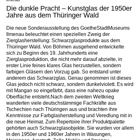
Ilmenau
Die dunkle Pracht – Kunstglas der 1950er
Jahre aus dem Thüringer Wald
Die neue Sonderausstellung des GoetheStadtMuseums
Ilmenau beleuchtet einen speziellen Zweig der
Zierglasherstellung: Schwarzglasprodukte aus dem
Thüringer Wald. Von Böhmen ausgehend entwickelte
sich zu Beginn des 19. Jahrhunderts eine
Zierglasproduktion, die nicht mehr darauf abzielte, in
erster Linie feines klares Glas herzustellen, sondern
farbigen Gläsern den Vorzug gab. So entstand unter
anderem das Schwarzglas. Genau genommen ist dieses
Glas jedoch nicht schwarz, sondern dunkelviolett. Es wird
mit Mangan so eingefärbt, dass eine nahezu opake
Oberfläche entsteht.Nach dem zweiten Weltkrieg
wanderten viele deutschstämmige Fachkräfte aus
Tschechien nach Thüringen aus und brachten ihre
Kenntnisse zur Farbglasherstellung und Veredlung mit in
die neue Heimat. Zum Repertoire ihrer Produktpalette
gehörten auch Schwarzglasobjekte. Sie wurden vor allem
in den 1950er und 1960er Jahren in Wasungen,