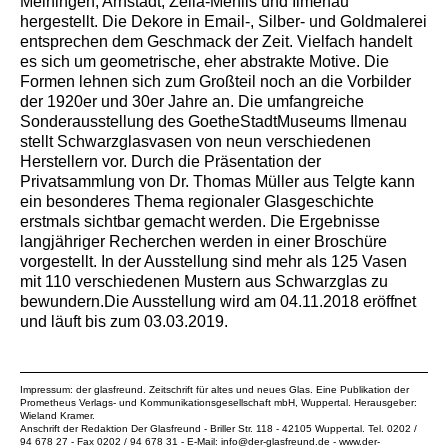
Meiningen, Arnstadt, Zella-Mehlis und Ilmenau
hergestellt. Die Dekore in Email-, Silber- und Goldmalerei
entsprechen dem Geschmack der Zeit. Vielfach handelt
es sich um geometrische, eher abstrakte Motive. Die
Formen lehnen sich zum Großteil noch an die Vorbilder
der 1920er und 30er Jahre an. Die umfangreiche
Sonderausstellung des GoetheStadtMuseums Ilmenau
stellt Schwarzglasvasen von neun verschiedenen
Herstellern vor. Durch die Präsentation der
Privatsammlung von Dr. Thomas Müller aus Telgte kann
ein besonderes Thema regionaler Glasgeschichte
erstmals sichtbar gemacht werden. Die Ergebnisse
langjähriger Recherchen werden in einer Broschüre
vorgestellt. In der Ausstellung sind mehr als 125 Vasen
mit 110 verschiedenen Mustern aus Schwarzglas zu
bewundern.Die Ausstellung wird am 04.11.2018 eröffnet
und läuft bis zum 03.03.2019.
Impressum: der glasfreund. Zeitschrift für altes und neues Glas. Eine Publikation der
Prometheus Verlags- und Kommunikationsgesellschaft mbH
, Wuppertal. Herausgeber:
Wieland Kramer.
Anschrift der Redaktion Der Glasfreund - Briller Str. 118 - 42105 Wuppertal. Tel. 0202 /
94 678 27 - Fax 0202 / 94 678 31 - E-Mail:
info@der-glasfreund.de
-
www.der-