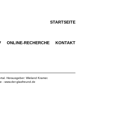
STARTSEITE
V
ONLINE-RECHERCHE
KONTAKT
rtal. Herausgeber: Wieland Kramer.
de
-
www.der-glasfreund.de