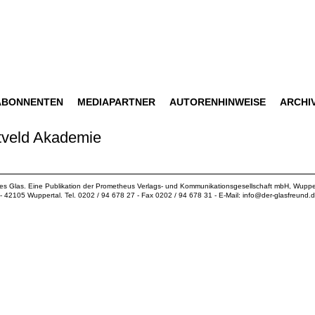
ABONNENTEN
MEDIAPARTNER
AUTORENHINWEISE
ARCHI
etveld Akademie
ues Glas. Eine Publikation der
Prometheus Verlags- und Kommunikationsgesellschaft mbH
, Wuppe
18 - 42105 Wuppertal. Tel. 0202 / 94 678 27 - Fax 0202 / 94 678 31 - E-Mail:
info@der-glasfreund.