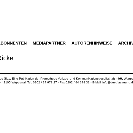
ABONNENTEN
MEDIAPARTNER
AUTORENHINWEISE
ARCHI
Ricke
ues Glas. Eine Publikation der
Prometheus Verlags- und Kommunikationsgesellschaft mbH
, Wuppe
18 - 42105 Wuppertal. Tel. 0202 / 94 678 27 - Fax 0202 / 94 678 31 - E-Mail:
info@der-glasfreund.