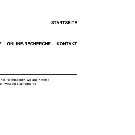
STARTSEITE
V
ONLINE-RECHERCHE
KONTAKT
rtal. Herausgeber: Wieland Kramer.
de
-
www.der-glasfreund.de