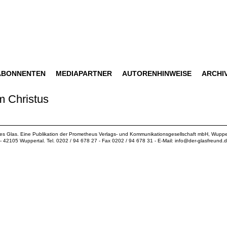
ABONNENTEN
MEDIAPARTNER
AUTORENHINWEISE
ARCHI
m Christus
ues Glas. Eine Publikation der
Prometheus Verlags- und Kommunikationsgesellschaft mbH
, Wuppe
18 - 42105 Wuppertal. Tel. 0202 / 94 678 27 - Fax 0202 / 94 678 31 - E-Mail:
info@der-glasfreund.