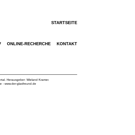
STARTSEITE
V
ONLINE-RECHERCHE
KONTAKT
rtal. Herausgeber: Wieland Kramer.
de
-
www.der-glasfreund.de