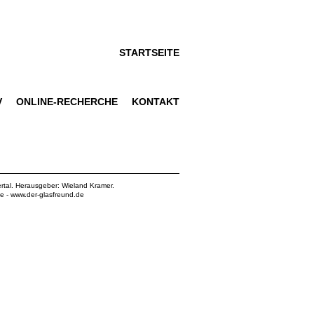
STARTSEITE
V
ONLINE-RECHERCHE
KONTAKT
rtal. Herausgeber: Wieland Kramer.
de
-
www.der-glasfreund.de