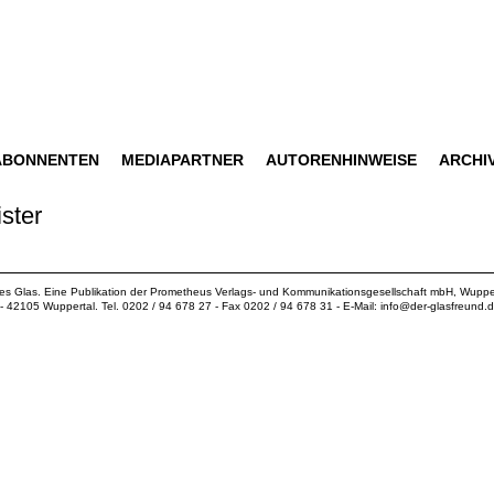
ABONNENTEN
MEDIAPARTNER
AUTORENHINWEISE
ARCHI
ster
ues Glas. Eine Publikation der
Prometheus Verlags- und Kommunikationsgesellschaft mbH
, Wuppe
18 - 42105 Wuppertal. Tel. 0202 / 94 678 27 - Fax 0202 / 94 678 31 - E-Mail:
info@der-glasfreund.