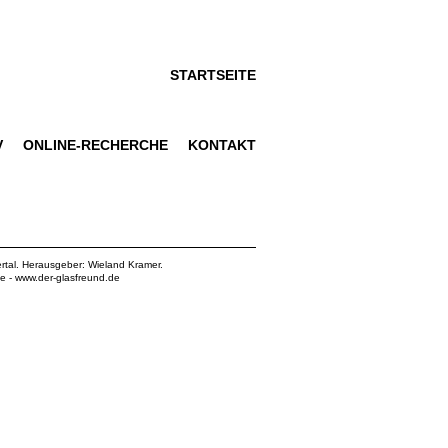
STARTSEITE
V
ONLINE-RECHERCHE
KONTAKT
rtal. Herausgeber: Wieland Kramer.
de
-
www.der-glasfreund.de