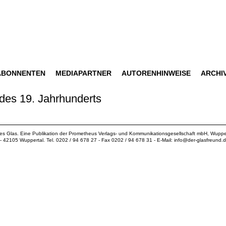
ABONNENTEN
MEDIAPARTNER
AUTORENHINWEISE
ARCHI
 des 19. Jahrhunderts
ues Glas. Eine Publikation der
Prometheus Verlags- und Kommunikationsgesellschaft mbH
, Wuppe
18 - 42105 Wuppertal. Tel. 0202 / 94 678 27 - Fax 0202 / 94 678 31 - E-Mail:
info@der-glasfreund.