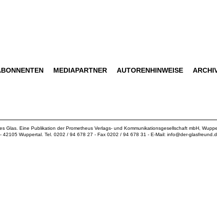
ABONNENTEN
MEDIAPARTNER
AUTORENHINWEISE
ARCHI
ues Glas. Eine Publikation der
Prometheus Verlags- und Kommunikationsgesellschaft mbH
, Wuppe
18 - 42105 Wuppertal. Tel. 0202 / 94 678 27 - Fax 0202 / 94 678 31 - E-Mail:
info@der-glasfreund.