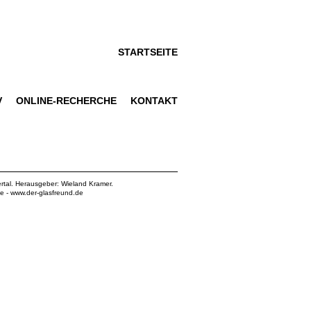
STARTSEITE
V
ONLINE-RECHERCHE
KONTAKT
rtal. Herausgeber: Wieland Kramer.
de
-
www.der-glasfreund.de