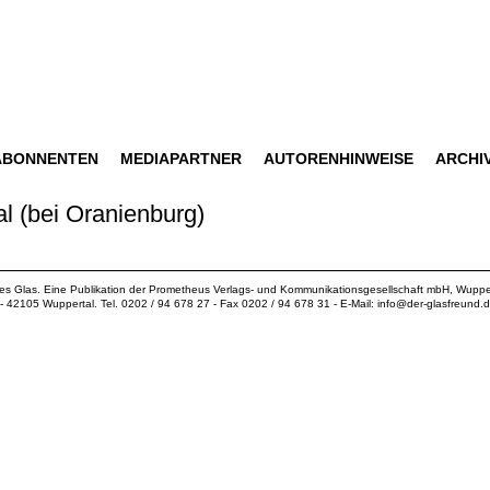
ABONNENTEN
MEDIAPARTNER
AUTORENHINWEISE
ARCHI
al (bei Oranienburg)
ues Glas. Eine Publikation der
Prometheus Verlags- und Kommunikationsgesellschaft mbH
, Wuppe
18 - 42105 Wuppertal. Tel. 0202 / 94 678 27 - Fax 0202 / 94 678 31 - E-Mail:
info@der-glasfreund.