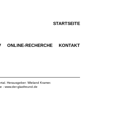
STARTSEITE
V
ONLINE-RECHERCHE
KONTAKT
rtal. Herausgeber: Wieland Kramer.
de
-
www.der-glasfreund.de