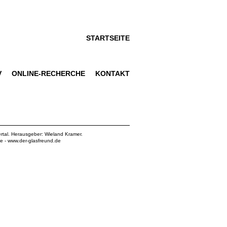
STARTSEITE
V
ONLINE-RECHERCHE
KONTAKT
rtal. Herausgeber: Wieland Kramer.
de
-
www.der-glasfreund.de