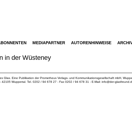
ABONNENTEN
MEDIAPARTNER
AUTORENHINWEISE
ARCHI
en in der Wüsteney
ues Glas. Eine Publikation der
Prometheus Verlags- und Kommunikationsgesellschaft mbH
, Wuppe
18 - 42105 Wuppertal. Tel. 0202 / 94 678 27 - Fax 0202 / 94 678 31 - E-Mail:
info@der-glasfreund.