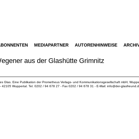
ABONNENTEN
MEDIAPARTNER
AUTORENHINWEISE
ARCHI
Wegener aus der Glashütte Grimnitz
ues Glas. Eine Publikation der
Prometheus Verlags- und Kommunikationsgesellschaft mbH
, Wuppe
18 - 42105 Wuppertal. Tel. 0202 / 94 678 27 - Fax 0202 / 94 678 31 - E-Mail:
info@der-glasfreund.