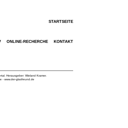
STARTSEITE
V
ONLINE-RECHERCHE
KONTAKT
rtal. Herausgeber: Wieland Kramer.
de
-
www.der-glasfreund.de