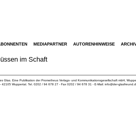
ABONNENTEN
MEDIAPARTNER
AUTORENHINWEISE
ARCHI
lüssen im Schaft
ues Glas. Eine Publikation der
Prometheus Verlags- und Kommunikationsgesellschaft mbH
, Wuppe
18 - 42105 Wuppertal. Tel. 0202 / 94 678 27 - Fax 0202 / 94 678 31 - E-Mail:
info@der-glasfreund.