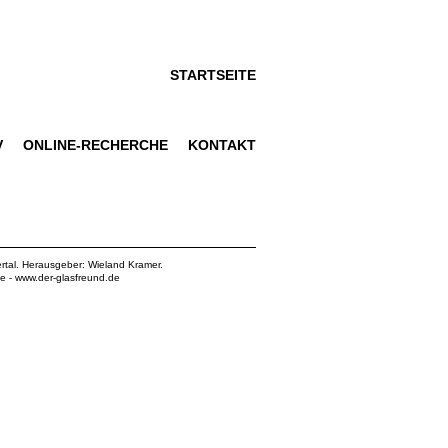
STARTSEITE
V
ONLINE-RECHERCHE
KONTAKT
rtal. Herausgeber: Wieland Kramer.
de
-
www.der-glasfreund.de