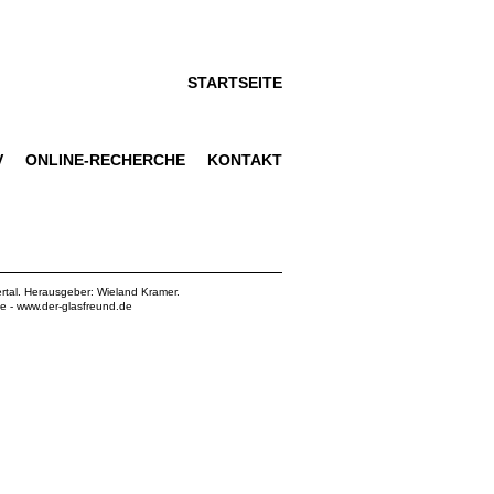
STARTSEITE
V
ONLINE-RECHERCHE
KONTAKT
rtal. Herausgeber: Wieland Kramer.
de
-
www.der-glasfreund.de