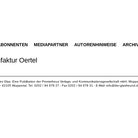
ABONNENTEN
MEDIAPARTNER
AUTORENHINWEISE
ARCHI
aktur Oertel
ues Glas. Eine Publikation der
Prometheus Verlags- und Kommunikationsgesellschaft mbH
, Wuppe
18 - 42105 Wuppertal. Tel. 0202 / 94 678 27 - Fax 0202 / 94 678 31 - E-Mail:
info@der-glasfreund.