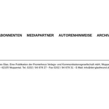
ABONNENTEN
MEDIAPARTNER
AUTORENHINWEISE
ARCHI
ues Glas. Eine Publikation der
Prometheus Verlags- und Kommunikationsgesellschaft mbH
, Wuppe
18 - 42105 Wuppertal. Tel. 0202 / 94 678 27 - Fax 0202 / 94 678 31 - E-Mail:
info@der-glasfreund.