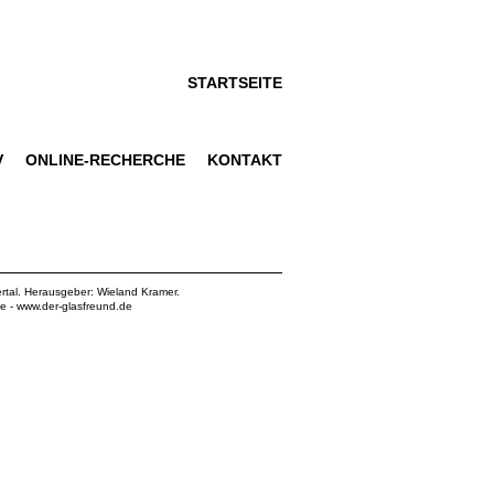
STARTSEITE
V
ONLINE-RECHERCHE
KONTAKT
rtal. Herausgeber: Wieland Kramer.
de
-
www.der-glasfreund.de