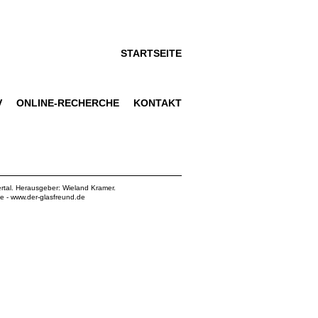
STARTSEITE
V
ONLINE-RECHERCHE
KONTAKT
rtal. Herausgeber: Wieland Kramer.
de
-
www.der-glasfreund.de