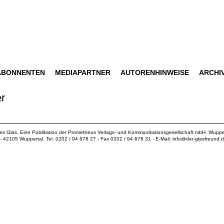
ABONNENTEN
MEDIAPARTNER
AUTORENHINWEISE
ARCHI
r
ues Glas. Eine Publikation der
Prometheus Verlags- und Kommunikationsgesellschaft mbH
, Wuppe
18 - 42105 Wuppertal. Tel. 0202 / 94 678 27 - Fax 0202 / 94 678 31 - E-Mail:
info@der-glasfreund.