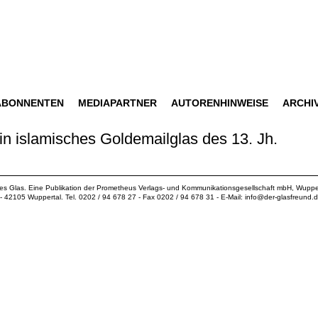
ABONNENTEN
MEDIAPARTNER
AUTORENHINWEISE
ARCHI
in islamisches Goldemailglas des 13. Jh.
ues Glas. Eine Publikation der
Prometheus Verlags- und Kommunikationsgesellschaft mbH
, Wuppe
18 - 42105 Wuppertal. Tel. 0202 / 94 678 27 - Fax 0202 / 94 678 31 - E-Mail:
info@der-glasfreund.