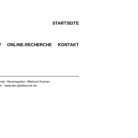
STARTSEITE
V
ONLINE-RECHERCHE
KONTAKT
rtal. Herausgeber: Wieland Kramer.
de
-
www.der-glasfreund.de