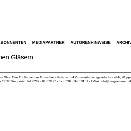
ABONNENTEN
MEDIAPARTNER
AUTORENHINWEISE
ARCHI
chen Gläsern
ues Glas. Eine Publikation der
Prometheus Verlags- und Kommunikationsgesellschaft mbH
, Wuppe
18 - 42105 Wuppertal. Tel. 0202 / 94 678 27 - Fax 0202 / 94 678 31 - E-Mail:
info@der-glasfreund.