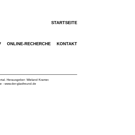
STARTSEITE
V
ONLINE-RECHERCHE
KONTAKT
rtal. Herausgeber: Wieland Kramer.
de
-
www.der-glasfreund.de