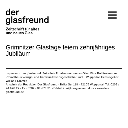
Grimnitzer Glastage feiern zehnjähriges
Jubiläum
Impressum: der glasfreund. Zeitschrift für altes und neues Glas. Eine Publikation der
Prometheus Verlags- und Kommunikationsgesellschaft mbH
, Wuppertal. Herausgeber:
Wieland Kramer.
Anschrift der Redaktion Der Glasfreund - Briller Str. 118 - 42105 Wuppertal. Tel. 0202 /
94 678 27 - Fax 0202 / 94 678 31 - E-Mail:
info@der-glasfreund.de
-
www.der-
glasfreund.de