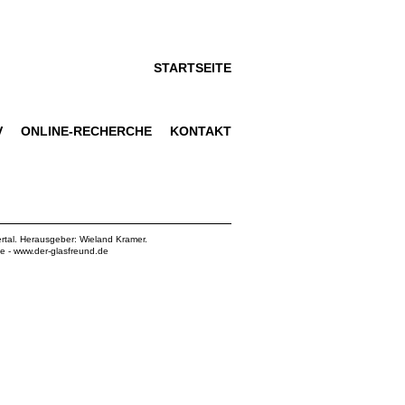
STARTSEITE
V
ONLINE-RECHERCHE
KONTAKT
rtal. Herausgeber: Wieland Kramer.
de
-
www.der-glasfreund.de