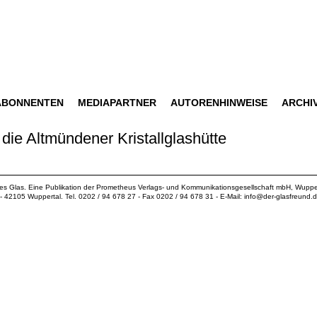
ABONNENTEN
MEDIAPARTNER
AUTORENHINWEISE
ARCHI
ie Altmündener Kristallglashütte
ues Glas. Eine Publikation der
Prometheus Verlags- und Kommunikationsgesellschaft mbH
, Wuppe
18 - 42105 Wuppertal. Tel. 0202 / 94 678 27 - Fax 0202 / 94 678 31 - E-Mail:
info@der-glasfreund.