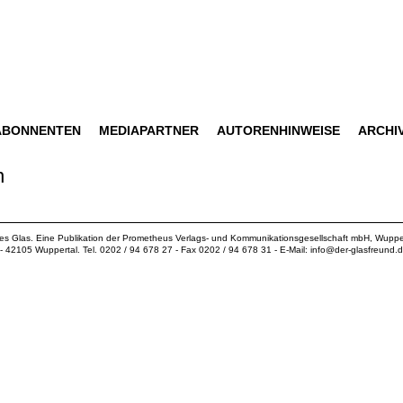
ABONNENTEN
MEDIAPARTNER
AUTORENHINWEISE
ARCHI
n
ues Glas. Eine Publikation der
Prometheus Verlags- und Kommunikationsgesellschaft mbH
, Wuppe
18 - 42105 Wuppertal. Tel. 0202 / 94 678 27 - Fax 0202 / 94 678 31 - E-Mail:
info@der-glasfreund.