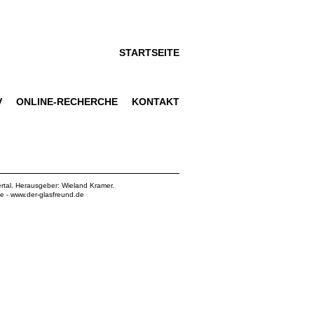
STARTSEITE
V
ONLINE-RECHERCHE
KONTAKT
rtal. Herausgeber: Wieland Kramer.
de
-
www.der-glasfreund.de