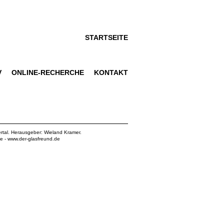
STARTSEITE
V
ONLINE-RECHERCHE
KONTAKT
rtal. Herausgeber: Wieland Kramer.
de
-
www.der-glasfreund.de