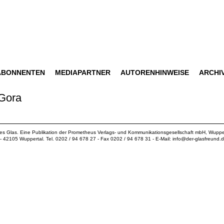
ABONNENTEN
MEDIAPARTNER
AUTORENHINWEISE
ARCHI
 Gora
ues Glas. Eine Publikation der
Prometheus Verlags- und Kommunikationsgesellschaft mbH
, Wuppe
18 - 42105 Wuppertal. Tel. 0202 / 94 678 27 - Fax 0202 / 94 678 31 - E-Mail:
info@der-glasfreund.