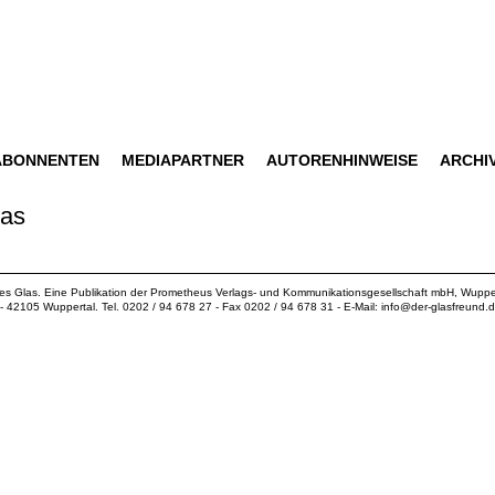
ABONNENTEN
MEDIAPARTNER
AUTORENHINWEISE
ARCHI
las
ues Glas. Eine Publikation der
Prometheus Verlags- und Kommunikationsgesellschaft mbH
, Wuppe
18 - 42105 Wuppertal. Tel. 0202 / 94 678 27 - Fax 0202 / 94 678 31 - E-Mail:
info@der-glasfreund.