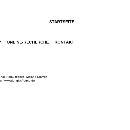
STARTSEITE
V
ONLINE-RECHERCHE
KONTAKT
rtal. Herausgeber: Wieland Kramer.
de
-
www.der-glasfreund.de