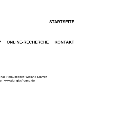
STARTSEITE
V
ONLINE-RECHERCHE
KONTAKT
rtal. Herausgeber: Wieland Kramer.
de
-
www.der-glasfreund.de