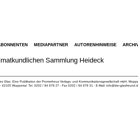
ABONNENTEN
MEDIAPARTNER
AUTORENHINWEISE
ARCHI
imatkundlichen Sammlung Heideck
ues Glas. Eine Publikation der
Prometheus Verlags- und Kommunikationsgesellschaft mbH
, Wuppe
18 - 42105 Wuppertal. Tel. 0202 / 94 678 27 - Fax 0202 / 94 678 31 - E-Mail:
info@der-glasfreund.