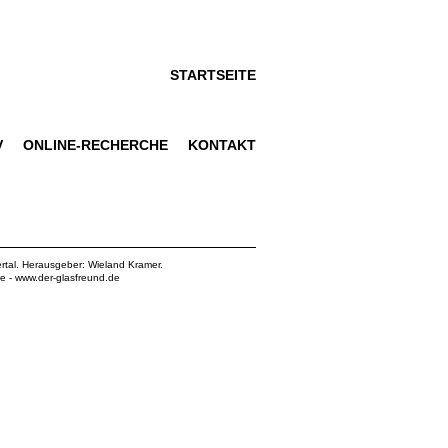
STARTSEITE
V
ONLINE-RECHERCHE
KONTAKT
rtal. Herausgeber: Wieland Kramer.
de
-
www.der-glasfreund.de