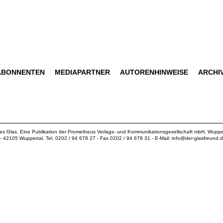
ABONNENTEN
MEDIAPARTNER
AUTORENHINWEISE
ARCHI
ues Glas. Eine Publikation der
Prometheus Verlags- und Kommunikationsgesellschaft mbH
, Wuppe
18 - 42105 Wuppertal. Tel. 0202 / 94 678 27 - Fax 0202 / 94 678 31 - E-Mail:
info@der-glasfreund.