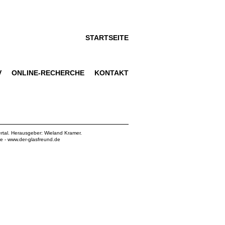
STARTSEITE
V
ONLINE-RECHERCHE
KONTAKT
rtal. Herausgeber: Wieland Kramer.
de
-
www.der-glasfreund.de