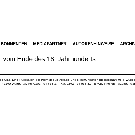
ABONNENTEN
MEDIAPARTNER
AUTORENHINWEISE
ARCHI
r vom Ende des 18. Jahrhunderts
ues Glas. Eine Publikation der
Prometheus Verlags- und Kommunikationsgesellschaft mbH
, Wuppe
18 - 42105 Wuppertal. Tel. 0202 / 94 678 27 - Fax 0202 / 94 678 31 - E-Mail:
info@der-glasfreund.