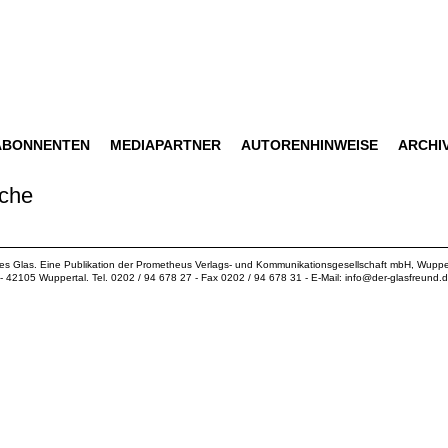
ABONNENTEN
MEDIAPARTNER
AUTORENHINWEISE
ARCHI
sche
ues Glas. Eine Publikation der
Prometheus Verlags- und Kommunikationsgesellschaft mbH
, Wuppe
18 - 42105 Wuppertal. Tel. 0202 / 94 678 27 - Fax 0202 / 94 678 31 - E-Mail:
info@der-glasfreund.