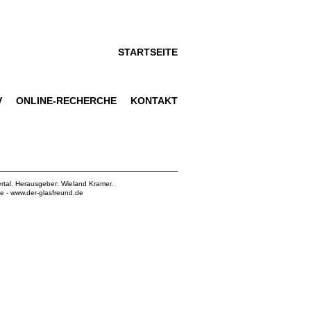
STARTSEITE
V
ONLINE-RECHERCHE
KONTAKT
rtal. Herausgeber: Wieland Kramer.
de
-
www.der-glasfreund.de