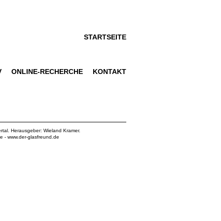
STARTSEITE
V
ONLINE-RECHERCHE
KONTAKT
rtal. Herausgeber: Wieland Kramer.
de
-
www.der-glasfreund.de