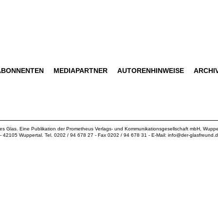
ABONNENTEN
MEDIAPARTNER
AUTORENHINWEISE
ARCHI
ues Glas. Eine Publikation der
Prometheus Verlags- und Kommunikationsgesellschaft mbH
, Wuppe
18 - 42105 Wuppertal. Tel. 0202 / 94 678 27 - Fax 0202 / 94 678 31 - E-Mail:
info@der-glasfreund.