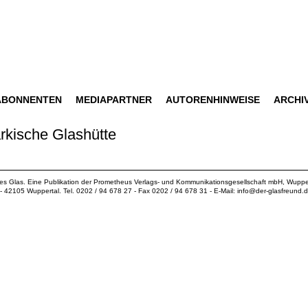
ABONNENTEN
MEDIAPARTNER
AUTORENHINWEISE
ARCHI
rkische Glashütte
ues Glas. Eine Publikation der
Prometheus Verlags- und Kommunikationsgesellschaft mbH
, Wuppe
18 - 42105 Wuppertal. Tel. 0202 / 94 678 27 - Fax 0202 / 94 678 31 - E-Mail:
info@der-glasfreund.