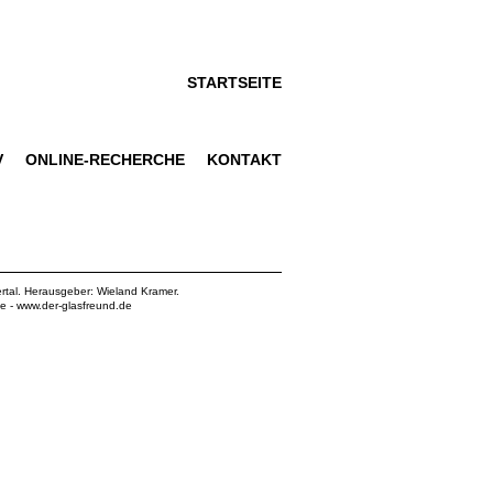
STARTSEITE
V
ONLINE-RECHERCHE
KONTAKT
rtal. Herausgeber: Wieland Kramer.
de
-
www.der-glasfreund.de