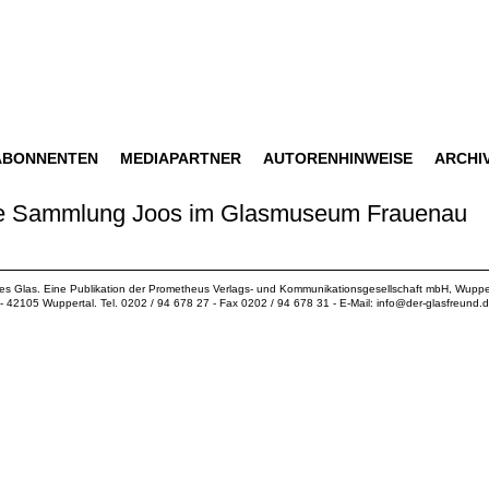
ABONNENTEN
MEDIAPARTNER
AUTORENHINWEISE
ARCHI
Die Sammlung Joos im Glasmuseum Frauenau
ues Glas. Eine Publikation der
Prometheus Verlags- und Kommunikationsgesellschaft mbH
, Wuppe
18 - 42105 Wuppertal. Tel. 0202 / 94 678 27 - Fax 0202 / 94 678 31 - E-Mail:
info@der-glasfreund.