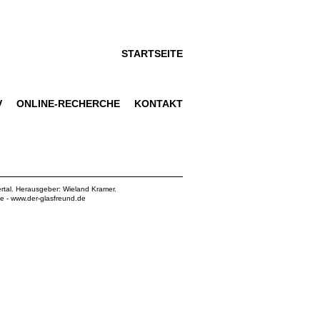
STARTSEITE
V
ONLINE-RECHERCHE
KONTAKT
rtal. Herausgeber: Wieland Kramer.
de
-
www.der-glasfreund.de