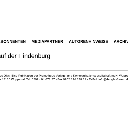
ABONNENTEN
MEDIAPARTNER
AUTORENHINWEISE
ARCHI
auf der Hindenburg
ues Glas. Eine Publikation der
Prometheus Verlags- und Kommunikationsgesellschaft mbH
, Wuppe
18 - 42105 Wuppertal. Tel. 0202 / 94 678 27 - Fax 0202 / 94 678 31 - E-Mail:
info@der-glasfreund.