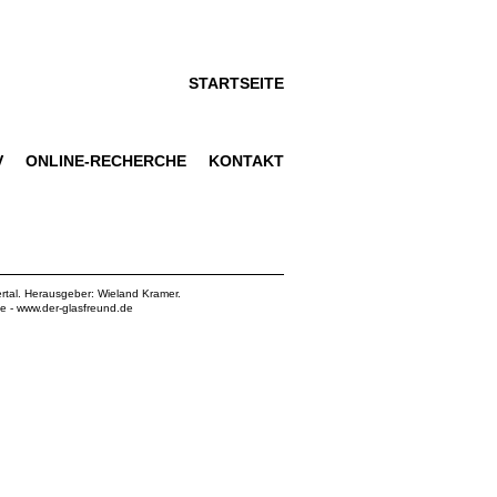
STARTSEITE
V
ONLINE-RECHERCHE
KONTAKT
rtal. Herausgeber: Wieland Kramer.
de
-
www.der-glasfreund.de