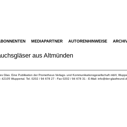
ABONNENTEN
MEDIAPARTNER
AUTORENHINWEISE
ARCHI
rauchsgläser aus Altmünden
ues Glas. Eine Publikation der
Prometheus Verlags- und Kommunikationsgesellschaft mbH
, Wuppe
18 - 42105 Wuppertal. Tel. 0202 / 94 678 27 - Fax 0202 / 94 678 31 - E-Mail:
info@der-glasfreund.