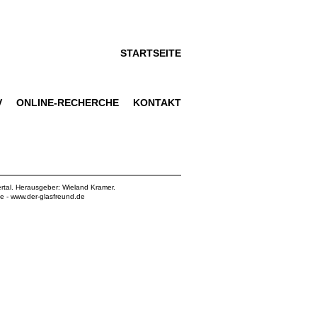
STARTSEITE
V
ONLINE-RECHERCHE
KONTAKT
rtal. Herausgeber: Wieland Kramer.
de
-
www.der-glasfreund.de