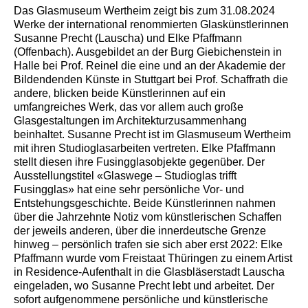
Das Glasmuseum Wertheim zeigt bis zum 31.08.2024
Werke der international renommierten Glaskünstlerinnen
Susanne Precht (Lauscha) und Elke Pfaffmann
(Offenbach). Ausgebildet an der Burg Giebichenstein in
Halle bei Prof. Reinel die eine und an der Akademie der
Bildendenden Künste in Stuttgart bei Prof. Schaffrath die
andere, blicken beide Künstlerinnen auf ein
umfangreiches Werk, das vor allem auch große
Glasgestaltungen im Architekturzusammenhang
beinhaltet. Susanne Precht ist im Glasmuseum Wertheim
mit ihren Studioglasarbeiten vertreten. Elke Pfaffmann
stellt diesen ihre Fusingglasobjekte gegenüber. Der
Ausstellungstitel «Glaswege – Studioglas trifft
Fusingglas» hat eine sehr persönliche Vor- und
Entstehungsgeschichte. Beide Künstlerinnen nahmen
über die Jahrzehnte Notiz vom künstlerischen Schaffen
der jeweils anderen, über die innerdeutsche Grenze
hinweg – persönlich trafen sie sich aber erst 2022: Elke
Pfaffmann wurde vom Freistaat Thüringen zu einem Artist
in Residence-Aufenthalt in die Glasbläserstadt Lauscha
eingeladen, wo Susanne Precht lebt und arbeitet. Der
sofort aufgenommene persönliche und künstlerische