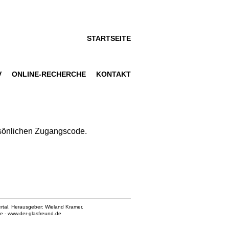
STARTSEITE
V
ONLINE-RECHERCHE
KONTAKT
ersönlichen Zugangscode.
rtal. Herausgeber: Wieland Kramer.
de
-
www.der-glasfreund.de