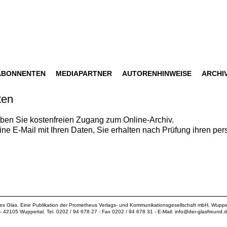
ABONNENTEN
MEDIAPARTNER
AUTORENHINWEISE
ARCHI
ten
ben Sie kostenfreien Zugang zum Online-Archiv.
ine E-Mail mit Ihren Daten, Sie erhalten nach Prüfung ihren p
ues Glas. Eine Publikation der
Prometheus Verlags- und Kommunikationsgesellschaft mbH
, Wuppe
18 - 42105 Wuppertal. Tel. 0202 / 94 678 27 - Fax 0202 / 94 678 31 - E-Mail:
info@der-glasfreund.