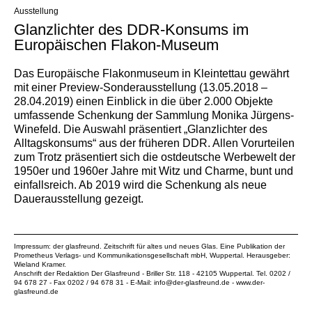
Ausstellung
Glanzlichter des DDR-Konsums im
Europäischen Flakon-Museum
Das Europäische Flakonmuseum in Kleintettau gewährt
mit einer Preview-Sonderausstellung (13.05.2018 –
28.04.2019) einen Einblick in die über 2.000 Objekte
umfassende Schenkung der Sammlung Monika Jürgens-
Winefeld. Die Auswahl präsentiert „Glanzlichter des
Alltagskonsums“ aus der früheren DDR. Allen Vorurteilen
zum Trotz präsentiert sich die ostdeutsche Werbewelt der
1950er und 1960er Jahre mit Witz und Charme, bunt und
einfallsreich. Ab 2019 wird die Schenkung als neue
Dauerausstellung gezeigt.
Impressum: der glasfreund. Zeitschrift für altes und neues Glas. Eine Publikation der
Prometheus Verlags- und Kommunikationsgesellschaft mbH
, Wuppertal. Herausgeber:
Wieland Kramer.
Anschrift der Redaktion Der Glasfreund - Briller Str. 118 - 42105 Wuppertal. Tel. 0202 /
94 678 27 - Fax 0202 / 94 678 31 - E-Mail:
info@der-glasfreund.de
-
www.der-
glasfreund.de