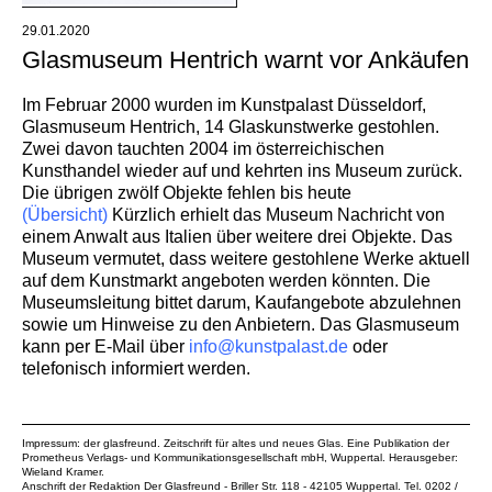
29.01.2020
Glasmuseum Hentrich warnt vor Ankäufen
Im Februar 2000 wurden im Kunstpalast Düsseldorf,
Glasmuseum Hentrich, 14 Glaskunstwerke gestohlen.
Zwei davon tauchten 2004 im österreichischen
Kunsthandel wieder auf und kehrten ins Museum zurück.
Die übrigen zwölf Objekte fehlen bis heute
(Übersicht)
Kürzlich erhielt das Museum Nachricht von
einem Anwalt aus Italien über weitere drei Objekte. Das
Museum vermutet, dass weitere gestohlene Werke aktuell
auf dem Kunstmarkt angeboten werden könnten. Die
Museumsleitung bittet darum, Kaufangebote abzulehnen
sowie um Hinweise zu den Anbietern. Das Glasmuseum
kann per E-Mail über
info@kunstpalast.de
oder
telefonisch informiert werden.
Impressum: der glasfreund. Zeitschrift für altes und neues Glas. Eine Publikation der
Prometheus Verlags- und Kommunikationsgesellschaft mbH
, Wuppertal. Herausgeber:
Wieland Kramer.
Anschrift der Redaktion Der Glasfreund - Briller Str. 118 - 42105 Wuppertal. Tel. 0202 /