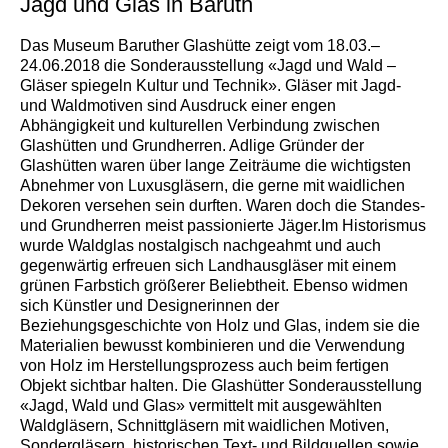
Jagd und Glas in Baruth
Das Museum Baruther Glashütte zeigt vom 18.03.–
24.06.2018 die Sonderausstellung «Jagd und Wald –
Gläser spiegeln Kultur und Technik». Gläser mit Jagd-
und Waldmotiven sind Ausdruck einer engen
Abhängigkeit und kulturellen Verbindung zwischen
Glashütten und Grundherren. Adlige Gründer der
Glashütten waren über lange Zeiträume die wichtigsten
Abnehmer von Luxusgläsern, die gerne mit waidlichen
Dekoren versehen sein durften. Waren doch die Standes-
und Grundherren meist passionierte Jäger.Im Historismus
wurde Waldglas nostalgisch nachgeahmt und auch
gegenwärtig erfreuen sich Landhausgläser mit einem
grünen Farbstich größerer Beliebtheit. Ebenso widmen
sich Künstler und Designerinnen der
Beziehungsgeschichte von Holz und Glas, indem sie die
Materialien bewusst kombinieren und die Verwendung
von Holz im Herstellungsprozess auch beim fertigen
Objekt sichtbar halten. Die Glashütter Sonderausstellung
«Jagd, Wald und Glas» vermittelt mit ausgewählten
Waldgläsern, Schnittgläsern mit waidlichen Motiven,
Sondergläsern, historischen Text- und Bildquellen sowie