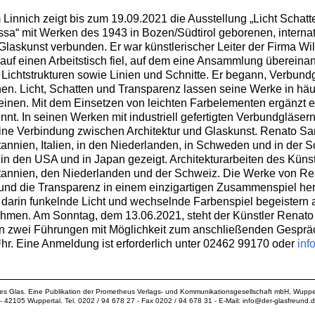
nnich zeigt bis zum 19.09.2021 die Ausstellung „Licht Schatt
sa“ mit Werken des 1943 in Bozen/Südtirol geborenen, internat
Glaskunst verbunden. Er war künstlerischer Leiter der Firma Wil
r auf einen Arbeitstisch fiel, auf dem eine Ansammlung übereina
 Lichtstrukturen sowie Linien und Schnitte. Er begann, Verbund
ehen. Licht, Schatten und Transparenz lassen seine Werke in h
inen. Mit dem Einsetzen von leichten Farbelementen ergänzt e
nennt. In seinen Werken mit industriell gefertigten Verbundgläs
eine Verbindung zwischen Architektur und Glaskunst. Renato Sa
tannien, Italien, in den Niederlanden, in Schweden und in der 
 den USA und in Japan gezeigt. Architekturarbeiten des Künstl
ritannien, den Niederlanden und der Schweiz. Die Werke von R
 und die Transparenz in einem einzigartigen Zusammenspiel he
arin funkelnde Licht und wechselnde Farbenspiel begeistern a
hmen. Am Sonntag, dem 13.06.2021, steht der Künstler Renato 
n zwei Führungen mit Möglichkeit zum anschließenden Gesprä
r. Eine Anmeldung ist erforderlich unter 02462 99170 oder
inf
ues Glas. Eine Publikation der
Prometheus Verlags- und Kommunikationsgesellschaft mbH
, Wuppe
18 - 42105 Wuppertal. Tel. 0202 / 94 678 27 - Fax 0202 / 94 678 31 - E-Mail:
info@der-glasfreund.