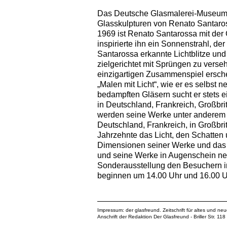
Das Deutsche Glasmalerei-Museum Li
Glasskulpturen von Renato Santaros
1969 ist Renato Santarossa mit der 
inspirierte ihn ein Sonnenstrahl, de
Santarossa erkannte Lichtblitze und
zielgerichtet mit Sprüngen zu vers
einzigartigen Zusammenspiel ersche
„Malen mit Licht“, wie er es selbst 
bedampften Gläsern sucht er stets 
in Deutschland, Frankreich, Großbri
werden seine Werke unter anderem in
Deutschland, Frankreich, in Großb
Jahrzehnte das Licht, den Schatten
Dimensionen seiner Werke und das d
und seine Werke in Augenschein ne
Sonderausstellung den Besuchern i
beginnen um 14.00 Uhr und 16.00 Uh
Impressum: der glasfreund. Zeitschrift für altes und ne
Anschrift der Redaktion Der Glasfreund - Briller Str. 1