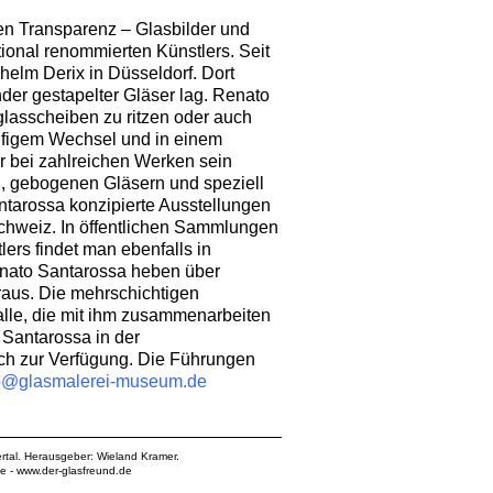
en Transparenz – Glasbilder und
ional renommierten Künstlers. Seit
helm Derix in Düsseldorf. Dort
nder gestapelter Gläser lag. Renato
glasscheiben zu ritzen oder auch
äufigem Wechsel und in einem
r bei zahlreichen Werken sein
ern, gebogenen Gläsern und speziell
ntarossa konzipierte Ausstellungen
Schweiz. In öffentlichen Sammlungen
ers findet man ebenfalls in
enato Santarossa heben über
raus. Die mehrschichtigen
lle, die mit ihm zusammenarbeiten
Santarossa in der
ch zur Verfügung. Die Führungen
o@glasmalerei-museum.de
rtal. Herausgeber: Wieland Kramer.
de
-
www.der-glasfreund.de