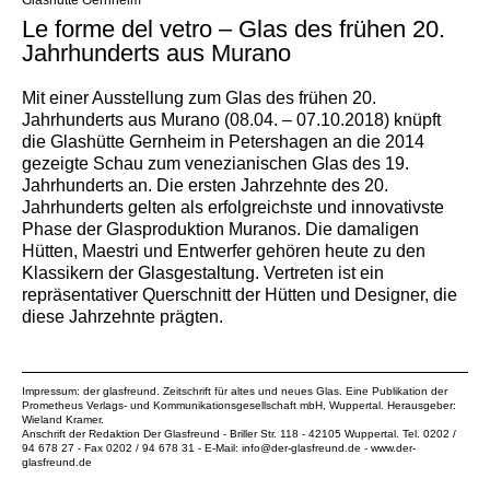
Glashütte Gernheim
Le forme del vetro – Glas des frühen 20.
Jahrhunderts aus Murano
Mit einer Ausstellung zum Glas des frühen 20.
Jahrhunderts aus Murano (08.04. – 07.10.2018) knüpft
die Glashütte Gernheim in Petershagen an die 2014
gezeigte Schau zum venezianischen Glas des 19.
Jahrhunderts an. Die ersten Jahrzehnte des 20.
Jahrhunderts gelten als erfolgreichste und innovativste
Phase der Glasproduktion Muranos. Die damaligen
Hütten, Maestri und Entwerfer gehören heute zu den
Klassikern der Glasgestaltung. Vertreten ist ein
repräsentativer Querschnitt der Hütten und Designer, die
diese Jahrzehnte prägten.
Impressum: der glasfreund. Zeitschrift für altes und neues Glas. Eine Publikation der
Prometheus Verlags- und Kommunikationsgesellschaft mbH
, Wuppertal. Herausgeber:
Wieland Kramer.
Anschrift der Redaktion Der Glasfreund - Briller Str. 118 - 42105 Wuppertal. Tel. 0202 /
94 678 27 - Fax 0202 / 94 678 31 - E-Mail:
info@der-glasfreund.de
-
www.der-
glasfreund.de