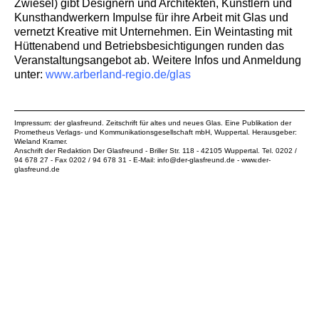
Zwiesel) gibt Designern und Architekten, Künstlern und
Kunsthandwerkern Impulse für ihre Arbeit mit Glas und
vernetzt Kreative mit Unternehmen. Ein Weintasting mit
Hüttenabend und Betriebsbesichtigungen runden das
Veranstaltungsangebot ab. Weitere Infos und Anmeldung
unter:
www.arberland-regio.de/glas
Impressum: der glasfreund. Zeitschrift für altes und neues Glas. Eine Publikation der
Prometheus Verlags- und Kommunikationsgesellschaft mbH
, Wuppertal. Herausgeber:
Wieland Kramer.
Anschrift der Redaktion Der Glasfreund - Briller Str. 118 - 42105 Wuppertal. Tel. 0202 /
94 678 27 - Fax 0202 / 94 678 31 - E-Mail:
info@der-glasfreund.de
-
www.der-
glasfreund.de