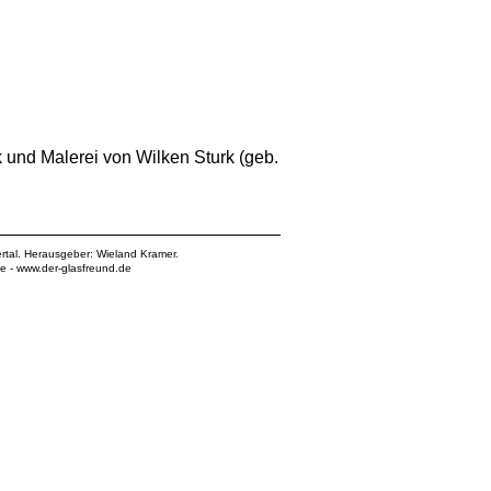
 und Malerei von Wilken Sturk (geb.
rtal. Herausgeber: Wieland Kramer.
de
-
www.der-glasfreund.de