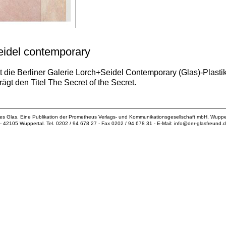
eidel contemporary
 die Berliner Galerie Lorch+Seidel Contemporary (Glas)-Plastik
rägt den Titel The Secret of the Secret.
ues Glas. Eine Publikation der
Prometheus Verlags- und Kommunikationsgesellschaft mbH
, Wuppe
18 - 42105 Wuppertal. Tel. 0202 / 94 678 27 - Fax 0202 / 94 678 31 - E-Mail:
info@der-glasfreund.